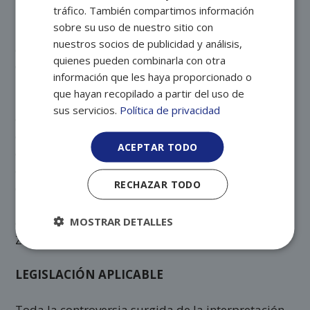
tráfico. También compartimos información
sobre su uso de nuestro sitio con
En cumplimiento de la Ley 34/2002 de 11 de Julio,
nuestros socios de publicidad y análisis,
de Servicios de la Sociedad de la Información y de
quienes pueden combinarla con otra
Comercio Electrónico, y la Ley 32/2003, de 3 de
información que les haya proporcionado o
noviembre, General de Telecomunicaciones se
que hayan recopilado a partir del uso de
informa a los/as usuarios/as de la página web que
sus servicios.
Política de privacidad
el GRUPO REY ARDID puede realizarle
comunicaciones comerciales mediante correo
ACEPTAR TODO
electrónico o cualquier otro medio electrónico de
comunicación, siempre que contemos con su
RECHAZAR TODO
consentimiento. No obstante, si no desea seguir
recibiendo comunicaciones comerciales puede
comunicarlo en GUILLEN DE CASTRO, 2-4, 50018,
MOSTRAR DETALLES
ZARAGOZA, organizacion@reyardid.org.
LEGISLACIÓN APLICABLE
Toda la controversia surgida de la interpretación