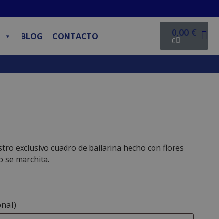
0,00
€
S
BLOG
CONTACTO
0
stro exclusivo cuadro de bailarina hecho con flores
 se marchita.
onal)