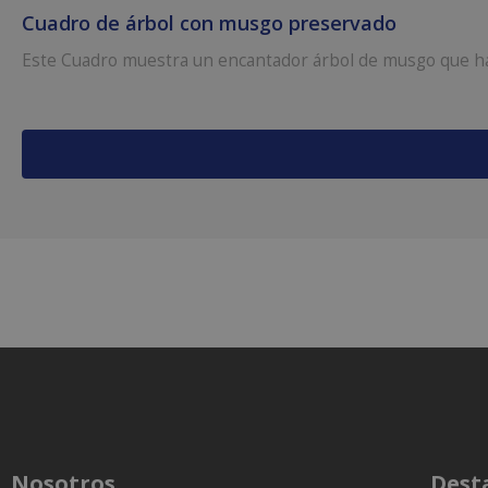
Cuadro de árbol con musgo preservado
Este Cuadro muestra un encantador árbol de musgo que ha s
Nosotros
Dest