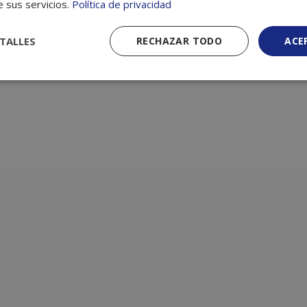
roductos relacionad
e sus servicios.
Política de privacidad
con Cuadro bailarinas
TALLES
RECHAZAR TODO
ACE