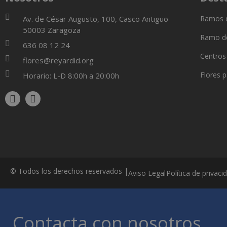
Av. de César Augusto, 100, Casco Antiguo
Ramos d
50003 Zaragoza
Ramo de
636 08 12 24
Centros
flores@reyardid.org
Flores 
Horario: L-D 8:00h a 20:00h
© Todos los derechos reservados |
Aviso Legal
Política de privaci
Contacta con nosotros