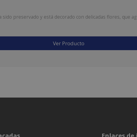
ido preservado y está decorado con delicadas flores, que agr
Ver Producto
acadas
Enlaces de 