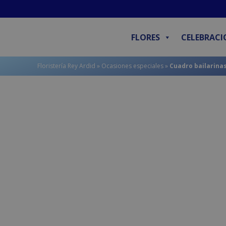
contenido
FLORES
CELEBRACI
Floristería Rey Ardid
»
Ocasiones especiales
»
Cuadro bailarina