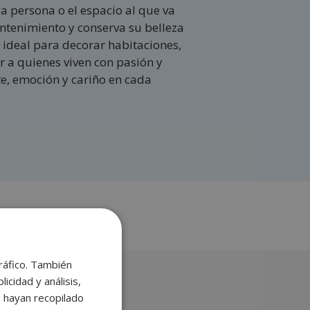
la persona o el espacio al que va
ntenimiento y conserva su belleza
 ideal para decorar habitaciones,
r a quienes viven con pasión y
te, emoción y cariño en cada
tráfico. También
cidad y análisis,
 hayan recopilado