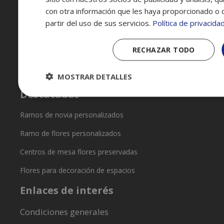
Zaragoza
con otra información que les haya proporcionado o 
636 08 12 24
partir del uso de sus servicios.
Política de privacida
flores@reyardid.org
Horario: L-D 8:00h a 20:00h
RECHAZAR TODO
MOSTRAR DETALLES
Destacadas
Ramos de novia personalizados
Ramo de flores personalizados
Centros de mesa flores preservadas
Flores para decoración de espacios
Enlaces de interés
Condiciones generales