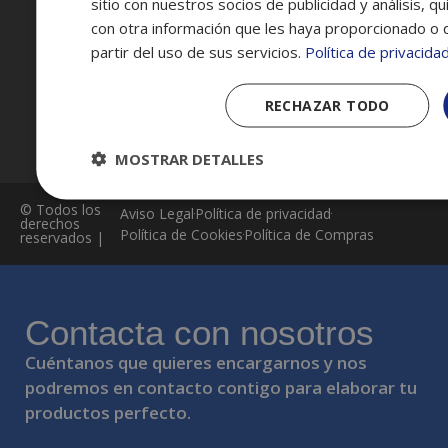
sitio con nuestros socios de publicidad y análisis, 
con otra información que les haya proporcionado o 
Política de compras
partir del uso de sus servicios.
Política de privacida
Contacto
RECHAZAR TODO
MOSTRAR DETALLES
© Todos los
Aviso Legal
Política de privacidad
derechos
Política de Cookies
Política de Compras
reservados |
Contacta con nosotros
Cuéntanos que quieres encargarnos y nos
podremos en contacto contigo para elaborar tu
productos perfecto.