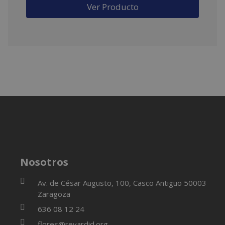
Ver Producto
Ideal como regalo con identidad para quienes
llevan la ciudad en el corazón.
Nosotros
Av. de César Augusto, 100, Casco Antiguo 50003
Zaragoza
636 08 12 24
flores@reyardid.org