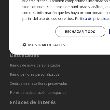
nuestro tráfico. También compartimos información 
Av. de César Augusto, 100, Casco Antiguo 50003
sitio con nuestros socios de publicidad y análisis, 
Zaragoza
con otra información que les haya proporcionado o 
636 08 12 24
partir del uso de sus servicios.
Política de privacida
flores@reyardid.org
Horario: L-D 8:00h a 20:00h
RECHAZAR TODO
MOSTRAR DETALLES
Destacadas
Ramos de novia personalizados
Ramo de flores personalizados
Centros de mesa flores preservadas
Flores para decoración de espacios
Enlaces de interés