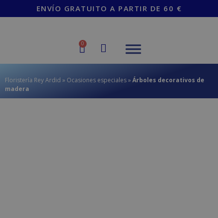
contenido
ENVÍO GRATUITO A PARTIR DE 60 €
0
Floristería Rey Ardid
»
Ocasiones especiales
»
Árboles decorativos de
madera