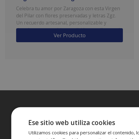
Celebra tu amor por Zaragoza con esta Virgen
del Pilar con flores preservadas y letras Zgz.
Un recuerdo artesanal, personalizable y
duradero que combina tradición y estilo actual.
Ver Producto
Ideal como regalo con identidad para quienes
llevan la ciudad en el corazón.
Ese sitio web utiliza cookies
Nosotros
Utilizamos cookies para personalizar el contenido, l