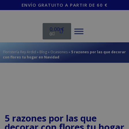
contenido
ENVÍO GRATUITO A PARTIR DE 60 €
0,00
€
0
Floristería Rey Ardid
»
Blog
»
Ocasiones
»
5 razones por las que decorar
con flores tu hogar en Navidad
5 razones por las que
decorar con flores tu hogar