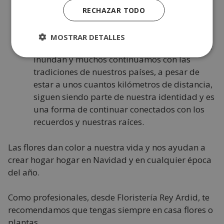
acogedor para ti y para los tuyos. Es
RECHAZAR TODO
frecuente esperar ansiosos la Navidad, con
gran emoción y entusiasmo. Los recuerdos,
MOSTRAR DETALLES
agradecimientos, la ilusión y la nostalgia nos
inundan y muchos continuamos con las
tradiciones de nuestros países, a pesar de
estar a unos cuantos kilómetros de distancia,
siguen siendo parte de nuestra identidad y es
una forma de continuar conectados con los
recuerdos y nuestras raíces.
Las flores dan color a nuestra vida y nos ayudan a
crear hogar hogar en Navidad y en cualquier época
del año.
Como profesionales, desde Floristería Rey Ardid, te
recomendamos que tengas siempre en casa flores o
plantas.