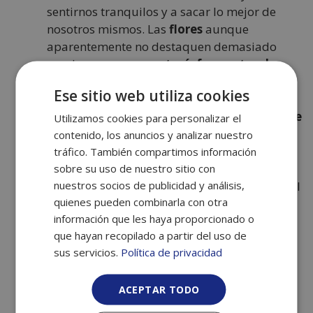
sentirnos tranquilos y a sacar lo mejor de
nosotros mismos. Las
flores
aunque
aparentemente no destaquen demasiado
ayudan a crear una
atmósfera natural
y
tranquila haciendo cualquier estancia más
Ese sitio web utiliza cookies
agradable.
No nos olvidemos que los protagonistas de
Utilizamos cookies para personalizar el
la Navidad son los más pequeños
, decorar
contenido, los anuncios y analizar nuestro
la casa juntos con flores de Navidad es una
tráfico. También compartimos información
experiencia que seguro no olvidarán. La
sobre su uso de nuestro sitio con
nuestros socios de publicidad y análisis,
época navideña es propicia para disponer del
quienes pueden combinarla con otra
tiempo necesario para realizar actividades
información que les haya proporcionado o
junto a los pequeños de la casa. Decorar
que hayan recopilado a partir del uso de
nuestro hogar puede ser un momento
sus servicios.
Política de privacidad
inolvidable para mayores y niños.
¿Necesitas una excusa para compartir
ACEPTAR TODO
tiempo con la familia?
Pues el período
navideño lo es, aprovecha y crea un entorno