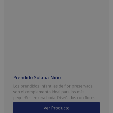
Prendido Solapa Niño
Los prendidos infantiles de flor preservada
son el complemento ideal para los más
pequeños en una boda. Diseñados con flores
suaves y ligeras, son perfectos para pajes,
Ver Producto
hermanos o invitados especiales. Cómodos,