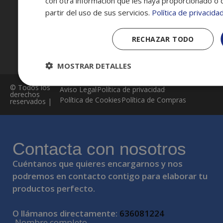
Política de compras
con otra información que les haya proporcionado o 
partir del uso de sus servicios.
Política de privacida
Contacto
RECHAZAR TODO
MOSTRAR DETALLES
© Todos los
Aviso Legal
Política de privacidad
derechos
Política de Cookies
Política de Compras
reservados |
Contacta con nosotros
Cuéntanos que quieres encargarnos y nos
podremos en contacto contigo para elaborar tu
productos perfecto.
O llámanos directamente:
636081224
Nombre completo