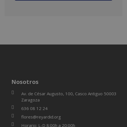
duraderos y adaptados a su tamaño, añaden un
toque natural y encantador al look infantil.
Nosotros
Av. de César Augusto, 100, Casco Antiguo 50003
Zaragoza
636 08 12 24
flores@reyardid.org
Horario: L-D 8:00h a 20:00h