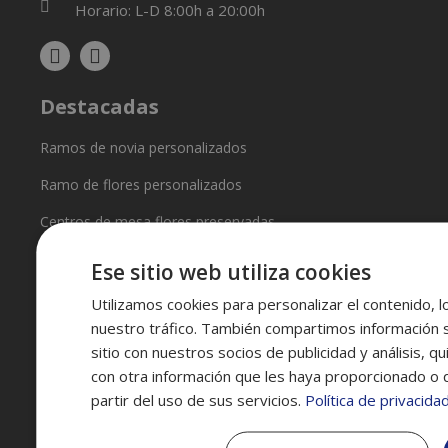
Horario: L-D 8:00h a 20:00h
Destacadas
Ramos de novia personalizados
Ramo de flores personalizados
Centros de mesa flores preservadas
Flores para decoración de espacios
Ese sitio web utiliza cookies
Enlaces de interés
Utilizamos cookies para personalizar el contenido, l
nuestro tráfico. También compartimos información 
Condiciones generales
sitio con nuestros socios de publicidad y análisis, 
con otra información que les haya proporcionado o 
Política de privacidad
partir del uso de sus servicios.
Política de privacida
Política de entregas