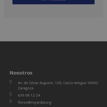
significado que convierte su ofrenda en un
momento inolvidable. Perfecto para que vivan
la tradición desde la infancia.
Nosotros
Av. de César Augusto, 100, Casco Antiguo 50003
Zaragoza
636 08 12 24
flores@reyardid.org