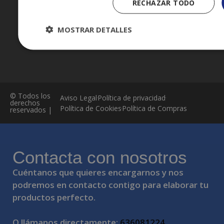
RECHAZAR TODO
Política de compras
Contacto
MOSTRAR DETALLES
© Todos los
Aviso Legal
Política de privacidad
derechos
Política de Cookies
Política de Compras
reservados |
Contacta con nosotros
Cuéntanos que quieres encargarnos y nos
podremos en contacto contigo para elaborar tu
productos perfecto.
O llámanos directamente:
636081224